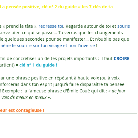
La pensée positive, clé n° 2 du 
guide « les 7 clés de ta 
« prend la tête », 
redresse toi
. Regarde autour de toi et 
souris 
serve bien ce qui se passe… Tu verras que les changements 
 de quelques secondes pour se manifester… Et n’oublie pas que 
amène le sourire sur ton visage et non l'inverse
 !
fin de concrétiser un de tes projets importants : il faut 
CROIRE 
artient) = 
clé n° 1 du guide !
r une phrase positive en répétant à haute voix (ou à voix 
enforceras dans ton esprit jusqu'à faire disparaître ta pensée 
 ! Exemple : la fameuse phrase d'Émile Coué qui dit : « 
de jour 
je vais de mieux en mieux 
».
eur est contagieuse !