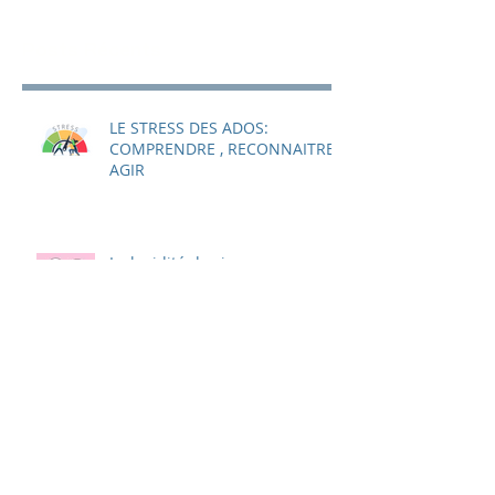
Posts Récents
LE STRESS DES ADOS:
COMPRENDRE , RECONNAITRE,
AGIR
La lucidité des jeunes : une
maturité précoce mal
interprétée
MON ENFANT NE VEUT PLUS
ALLER A L'ECOLE