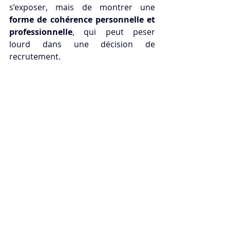
s’exposer, mais de montrer une 
forme de cohérence personnelle et 
professionnelle
, qui peut peser 
lourd dans une décision de 
recrutement.
CAC 13/25 présent sur Angers 
depuis 2013 peut vous 
accompagner sur de nombreuses 
thématiques.
Contactez-nous, le 1er rdv est 
GRATUIT et SANS ENGAGEMENT !
Commentaires