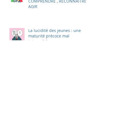
COMPRENDRE , RECONNAITRE,
AGIR
La lucidité des jeunes : une
maturité précoce mal
interprétée
MON ENFANT NE VEUT PLUS
ALLER A L'ECOLE
ARRÊTONS DE CHERCHER LA
"VOIE ROYALE" POUR NOS
ENFANTS !