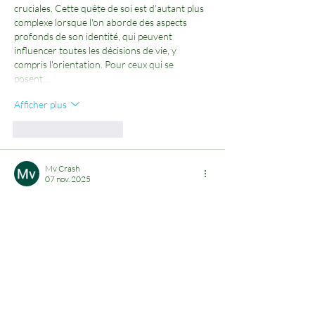
cruciales. Cette quête de soi est d'autant plus 
complexe lorsque l'on aborde des aspects 
profonds de son identité, qui peuvent 
influencer toutes les décisions de vie, y 
compris l'orientation. Pour ceux qui se 
posent…
Afficher plus
J'aime
Répondre
Mv Crash
07 nov. 2025
L'idée que la personnalisation accrue des 
interactions peut significativement améliorer 
l'engagement utilisateur est particulièrement 
pertinente. Cela rejoint mon expérience où 
une approche plus ciblée, même dans des 
domaines complexes, a toujours porté ses 
fruits. D'ailleurs, pour ceux qui explorent 
comment ces principes s'appliquent à la 